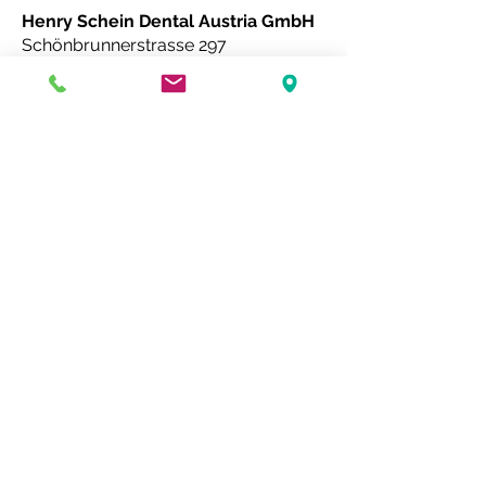
Henry Schein Dental Austria GmbH
Schönbrunnerstrasse 297
A- 1120 Wien
Das Zahnärztliche
Notdienstzentrum ist
eine Serviceeinrichtung der
Landeszahnärzte­kammer
Oberösterreich.
Zahnärztlicher Notdienst GmbH
4020 Linz, Garnisonstraße 7 Telefon:
0732 / 78 58
77
Mail:
office@notdienstzentrum.at